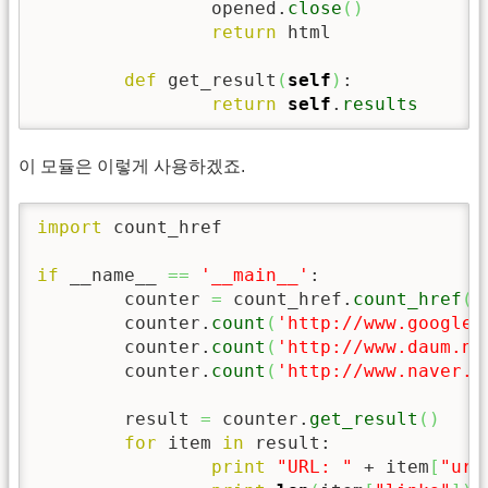
		opened.
close
(
)
return
 html

def
 get_result
(
self
)
:

return
self
.
results
이 모듈은 이렇게 사용하겠죠.
import
 count_href

if
 __name__ 
==
'__main__'
:

	counter 
=
 count_href.
count_href
(
)
	counter.
count
(
'http://www.google.
	counter.
count
(
'http://www.daum.ne
	counter.
count
(
'http://www.naver.c
	result 
=
 counter.
get_result
(
)
for
 item 
in
 result:

print
"URL: "
 + item
[
"url