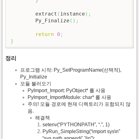
}
	extract
(
instance
)
;
	Py_Finalize
(
)
;
return
0
;
}
정리
프로그램 시작: Py_SetProgramName(선택적),
Py_Initialize
모듈 불러오기
PyImport_Import: PyObject* 를 사용
PyImport_ImportModule: char* 를 사용
주의! 모듈 경로에 현재 디렉토리가 포함되지 않
음.
해결책
setenv(“PYTHONPATH”, “.”, 1)
PyRun_SimpleString(“import sys\n”
“sys.path.append('.')\n”);