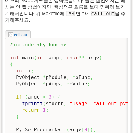
메모리 NULL 체크들은 생략했습니다. 물론 실전에서는 해
서는 안 될 방법이지만, 핵심적은 흐름을 보다 명확히 보기
TAR
call.out
위해서입니다. 위 Makefile에
변수에
을 추
가해주세요.
call.out
#include <Python.h>
int
 main
(
int
 argc
,
char
**
 argv
)
{
int
 i
;
  PyObject 
*
pModule
,
*
pFunc
;
  PyObject 
*
pArgs
,
*
pValue
;
if
(
argc 
<
3
)
{
fprintf
(
stderr
,
"Usage: call.out pyth
return
1
;
}
  Py_SetProgramName
(
argv
[
0
]
)
;