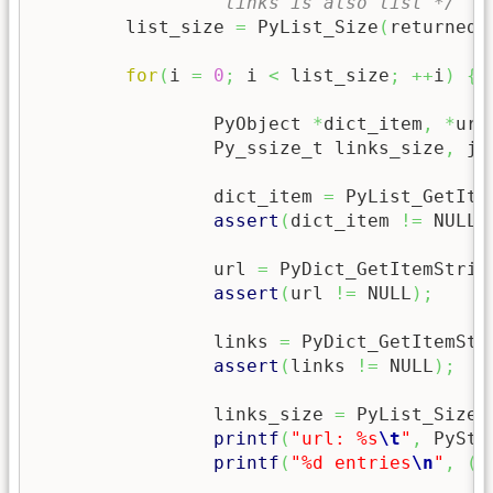
		 links is also list */
	list_size 
=
 PyList_Size
(
returned_
for
(
i 
=
0
;
 i 
<
 list_size
;
++
i
)
{
		PyObject 
*
dict_item
,
*
url
		Py_ssize_t links_size
,
 j
;
		dict_item 
=
 PyList_GetIte
assert
(
dict_item 
!=
 NULL
)
		url 
=
 PyDict_GetItemStrin
assert
(
url 
!=
 NULL
)
;
		links 
=
 PyDict_GetItemStr
assert
(
links 
!=
 NULL
)
;
		links_size 
=
 PyList_Size
(
printf
(
"url: %s
\t
"
,
 PyStr
printf
(
"%d entries
\n
"
,
(
i