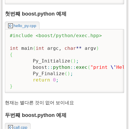
첫번째 boost.python 예제
hello_py.cpp
#include <boost/python/exec.hpp>
int
 main
(
int
 argc, 
char
**
 argv
)
{
	Py_Initialize
(
)
;
	boost
::
python
::
exec
(
"print 
\'
Hell
	Py_Finalize
(
)
;
return
0
;
}
현재는 별다른 것이 없어 보이네요
두번째 boost.python 예제
call.cpp