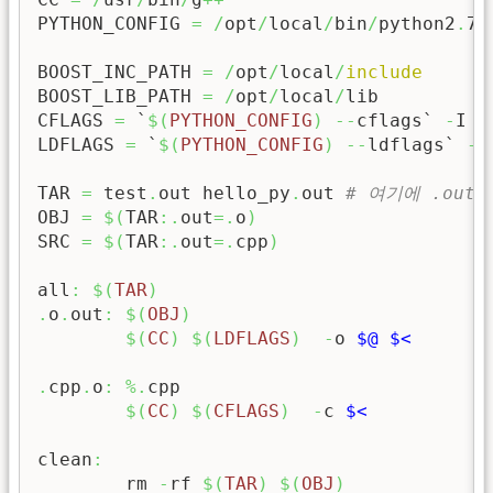
PYTHON_CONFIG 
=
/
opt
/
local
/
bin
/
python2
.
7
-
BOOST_INC_PATH 
=
/
opt
/
local
/
include
BOOST_LIB_PATH 
=
/
opt
/
local
/
lib

CFLAGS 
=
 `
$
(
PYTHON_CONFIG
)
--
cflags` 
-
I 
$
LDFLAGS 
=
 `
$
(
PYTHON_CONFIG
)
--
ldflags` 
-
L
TAR 
=
 test
.
out hello_py
.
out 
# 여기에 .out
OBJ 
=
$
(
TAR
:.
out
=.
o
)
SRC 
=
$
(
TAR
:.
out
=.
cpp
)
all
:
$
(
TAR
)
.
o
.
out
:
$
(
OBJ
)
$
(
CC
)
$
(
LDFLAGS
)
-
o 
$@
$<
.
cpp
.
o
:
%.
cpp

$
(
CC
)
$
(
CFLAGS
)
-
c 
$<
clean
:
	rm 
-
rf 
$
(
TAR
)
$
(
OBJ
)