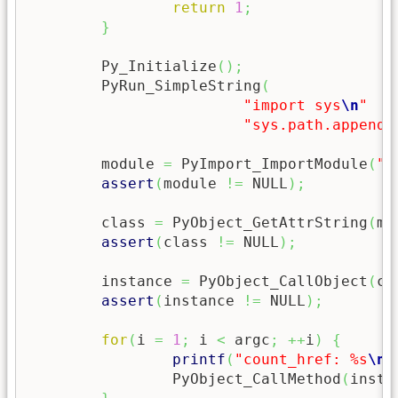
return
1
;
}
	Py_Initialize
(
)
;
	PyRun_SimpleString
(
"import sys
\n
"
"sys.path.append(
	module 
=
 PyImport_ImportModule
(
"c
assert
(
module 
!=
 NULL
)
;
	class 
=
 PyObject_GetAttrString
(
mo
assert
(
class 
!=
 NULL
)
;
	instance 
=
 PyObject_CallObject
(
cl
assert
(
instance 
!=
 NULL
)
;
for
(
i 
=
1
;
 i 
<
 argc
;
++
i
)
{
printf
(
"count_href: %s
\n
"
		PyObject_CallMethod
(
insta