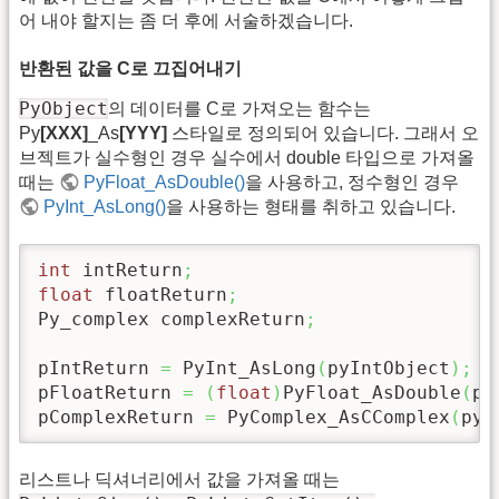
어 내야 할지는 좀 더 후에 서술하겠습니다.
반환된 값을 C로 끄집어내기
PyObject
의 데이터를 C로 가져오는 함수는
Py
[XXX]
_As
[YYY]
스타일로 정의되어 있습니다. 그래서 오
브젝트가 실수형인 경우 실수에서 double 타입으로 가져올
때는
PyFloat_AsDouble()
을 사용하고, 정수형인 경우
PyInt_AsLong()
을 사용하는 형태를 취하고 있습니다.
int
 intReturn
;
float
 floatReturn
;
Py_complex complexReturn
;
pIntReturn 
=
 PyInt_AsLong
(
pyIntObject
)
;
pFloatReturn 
=
(
float
)
PyFloat_AsDouble
(
py
pComplexReturn 
=
 PyComplex_AsCComplex
(
pyC
리스트나 딕셔너리에서 값을 가져올 때는