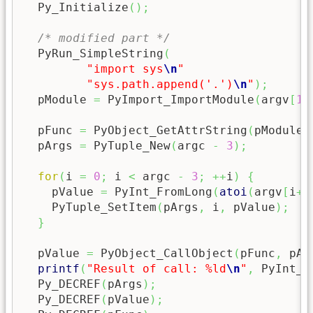
  Py_Initialize
(
)
;
/* modified part */
  PyRun_SimpleString
(
"import sys
\n
"
"sys.path.append('.')
\n
"
)
;
  pModule 
=
 PyImport_ImportModule
(
argv
[
1
]
  pFunc 
=
 PyObject_GetAttrString
(
pModule
,
  pArgs 
=
 PyTuple_New
(
argc 
-
3
)
;
for
(
i 
=
0
;
 i 
<
 argc 
-
3
;
++
i
)
{
    pValue 
=
 PyInt_FromLong
(
atoi
(
argv
[
i
+
3
    PyTuple_SetItem
(
pArgs
,
 i
,
 pValue
)
;
}
  pValue 
=
 PyObject_CallObject
(
pFunc
,
 pAr
printf
(
"Result of call: %ld
\n
"
,
 PyInt_A
  Py_DECREF
(
pArgs
)
;
  Py_DECREF
(
pValue
)
;