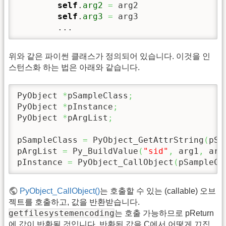
self
.
arg2
=
 arg2

self
.
arg3
=
 arg3

        ...
위와 같은 파이썬 클래스가 정의되어 있습니다. 이것을 인
스턴스화 하는 법은 아래와 같습니다.
PyObject 
*
pSampleClass
;
PyObject 
*
pInstance
;
PyObject 
*
pArgList
;
pSampleClass 
=
 PyObject_GetAttrString
(
pSa
pArgList 
=
 Py_BuildValue
(
"sid"
,
 arg1
,
 arg
pInstance 
=
 PyObject_CallObject
(
pSampleCl
PyObject_CallObject()
는 호출할 수 있는 (callable) 오브
젝트를 호출하고, 값을 반환받습니다.
getfilesystemencoding
는 호출 가능하므로 pReturn
에 값이 반환될 것입니다. 반환된 값을 C에서 어떻게 끄집