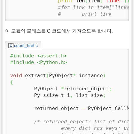
print
len
(
item
[
"links"
]
)
#for link in item["links"
#	print link
이 모듈의 클래스를 C 코드에서 가져오도록 합니다.
count_href.c
#include <assert.h>
#include <Python.h>
void
 extract
(
PyObject
*
 instance
)
{
	PyObject 
*
returned_object
;
	Py_ssize_t i
,
 list_size
;
	returned_object 
=
 PyObject_CallMe
/* returned_object: list of dicts.
		 every dict has keys: url, links
