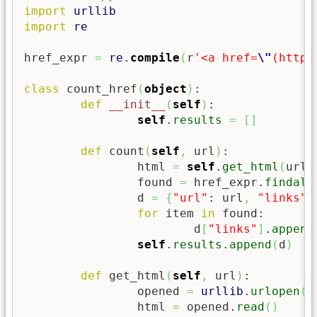
import
urllib
import
re
href_expr 
=
re
.
compile
(
r
'<a href=
\"
(http:
class
 count_href
(
object
)
:

def
__init__
(
self
)
:

self
.
results
=
[
]
def
 count
(
self
,
 url
)
:

		html 
=
self
.
get_html
(
url
)
		found 
=
 href_expr.
findall
		d 
=
{
"url"
: url
,
"links"
:
for
 item 
in
 found:

			d
[
"links"
]
.
append
self
.
results
.
append
(
d
)
def
 get_html
(
self
,
 url
)
:

		opened 
=
urllib
.
urlopen
(
u
		html 
=
 opened.
read
(
)