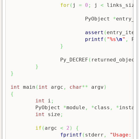
for
(
j 
=
0
;
 j 
<
 links_size
			PyObject 
*
entry_i
assert
(
entry_item
printf
(
"%s
\n
"
,
 Py
}
		Py_DECREF
(
returned_object
}
}
int
 main
(
int
 argc
,
char
**
 argv
)
{
int
 i
;
	PyObject 
*
module
,
*
class
,
*
instan
int
 size
;
if
(
argc 
<
2
)
{
fprintf
(
stderr
,
"Usage: c