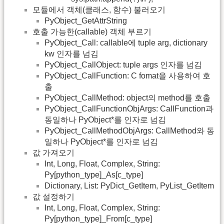
모듈에서 객체(클래스, 함수) 불러오기
PyObject_GetAttrString
호출 가능한(callable) 객체 부르기
PyObject_Call: callable에 tuple arg, dictionary
kw 인자를 넘김
PyObject_CallObject: tuple args 인자를 넘김
PyObject_CallFunction: C fomat을 사용하여 호
출
PyObject_CallMethod: object의 method를 호출
PyObject_CallFunctionObjArgs: CallFunction과
동일하나 PyObject*를 인자로 넘김
PyObject_CallMethodObjArgs: CallMethod와 동
일하나 PyObject*를 인자로 넘김
값 가져오기
Int, Long, Float, Complex, String:
Py[python_type]_As[c_type]
Dictionary, List: PyDict_GetItem, PyList_GetItem
값 설정하기
Int, Long, Float, Complex, String:
Py[python_type]_From[c_type]